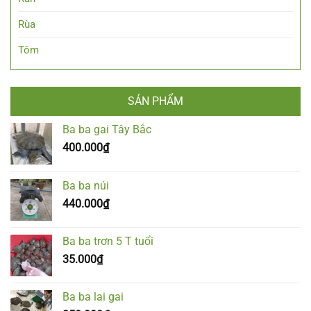
Rùa
Tôm
SẢN PHẨM
Ba ba gai Tây Bắc
400.000
₫
Ba ba núi
440.000
₫
Ba ba trơn 5 T tuổi
35.000
₫
Ba ba lai gai