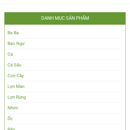
DANH MỤC SẢN PHẨM
Ba Ba
Bào Ngư
Cá
Cá Sấu
Con Cầy
Lợn Mán
Lợn Rừng
Nhím
Ốc
Rắn