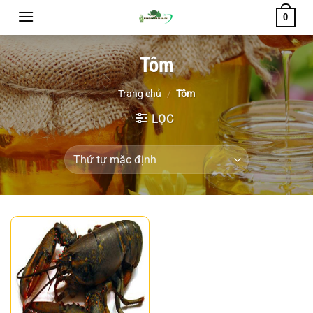
Chuyển
0
đến
nội
Tôm
dung
Trang chủ
/
Tôm
LỌC