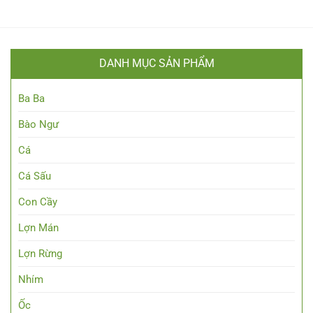
DANH MỤC SẢN PHẨM
Ba Ba
Bào Ngư
Cá
Cá Sấu
Con Cầy
Lợn Mán
Lợn Rừng
Nhím
Ốc