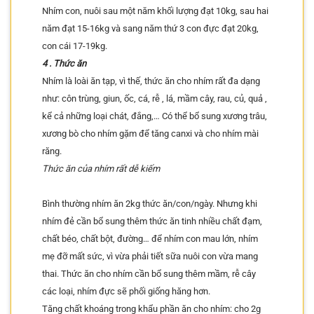
Nhím con, nuôi sau một năm khối lượng đạt 10kg, sau hai
năm đạt 15-16kg và sang năm thứ 3 con đực đạt 20kg,
con cái 17-19kg.
4 . Thức ăn
Nhím là loài ăn tạp, vì thế, thức ăn cho nhím rất đa dạng
như: côn trùng, giun, ốc, cá, rễ , lá, mầm cây, rau, củ, quả ,
kể cả những loại chát, đắng,… Có thể bổ sung xương trâu,
xương bò cho nhím gặm để tăng canxi và cho nhím mài
răng.
Thức ăn của nhím rất dễ kiếm
Bình thường nhím ăn 2kg thức ăn/con/ngày. Nhưng khi
nhím đẻ cần bổ sung thêm thức ăn tinh nhiều chất đạm,
chất béo, chất bột, đường… để nhím con mau lớn, nhím
mẹ đỡ mất sức, vì vừa phải tiết sữa nuôi con vừa mang
thai. Thức ăn cho nhím cần bổ sung thêm mầm, rễ cây
các loại, nhím đực sẽ phối giống hăng hơn.
Tăng chất khoáng trong khẩu phần ăn cho nhím: cho 2g