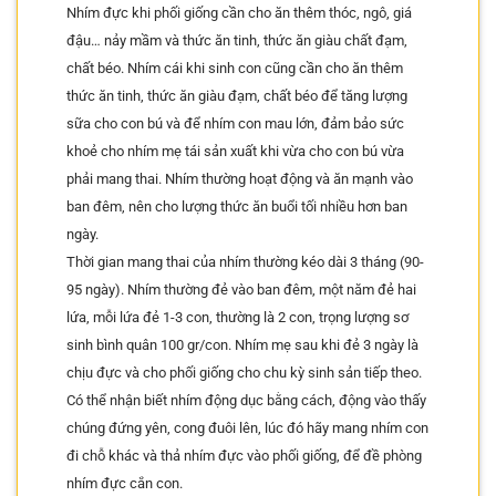
Nhím đực khi phối giống cần cho ăn thêm thóc, ngô, giá
đậu… nảy mầm và thức ăn tinh, thức ăn giàu chất đạm,
chất béo. Nhím cái khi sinh con cũng cần cho ăn thêm
thức ăn tinh, thức ăn giàu đạm, chất béo để tăng lượng
sữa cho con bú và để nhím con mau lớn, đảm bảo sức
khoẻ cho nhím mẹ tái sản xuất khi vừa cho con bú vừa
phải mang thai. Nhím thường hoạt động và ăn mạnh vào
ban đêm, nên cho lượng thức ăn buổi tối nhiều hơn ban
ngày.
Thời gian mang thai của nhím thường kéo dài 3 tháng (90-
95 ngày). Nhím thường đẻ vào ban đêm, một năm đẻ hai
lứa, mỗi lứa đẻ 1-3 con, thường là 2 con, trọng lượng sơ
sinh bình quân 100 gr/con. Nhím mẹ sau khi đẻ 3 ngày là
chịu đực và cho phối giống cho chu kỳ sinh sản tiếp theo.
Có thể nhận biết nhím động dục bằng cách, động vào thấy
chúng đứng yên, cong đuôi lên, lúc đó hãy mang nhím con
đi chỗ khác và thả nhím đực vào phối giống, để đề phòng
nhím đực cắn con.