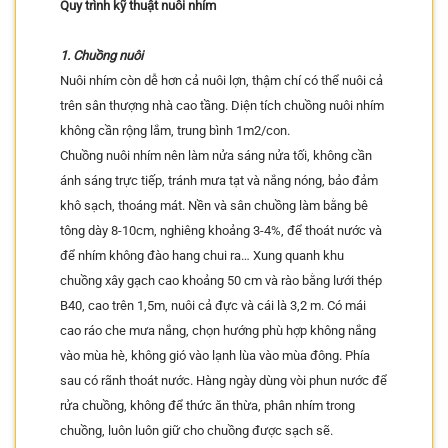
Quy trình kỹ thuật nuôi nhím
1. Chuồng nuôi
Nuôi nhím còn dễ hơn cả nuôi lợn, thậm chí có thể nuôi cả
trên sân thượng nhà cao tầng. Diện tích chuồng nuôi nhím
không cần rộng lắm, trung bình 1m2/con.
Chuồng nuôi nhím nên làm nửa sáng nửa tối, không cần
ánh sáng trực tiếp, tránh mưa tạt và nắng nóng, bảo đảm
khô sạch, thoáng mát. Nền và sân chuồng làm bằng bê
tông dày 8-10cm, nghiêng khoảng 3-4%, để thoát nước và
để nhím không đào hang chui ra… Xung quanh khu
chuồng xây gạch cao khoảng 50 cm và rào bằng lưới thép
B40, cao trên 1,5m, nuôi cả đực và cái là 3,2 m. Có mái
cao ráo che mưa nắng, chọn hướng phù hợp không nắng
vào mùa hè, không gió vào lạnh lùa vào mùa đông. Phía
sau có rãnh thoát nước. Hàng ngày dùng vòi phun nước để
rửa chuồng, không để thức ăn thừa, phân nhím trong
chuồng, luôn luôn giữ cho chuồng được sạch sẽ.