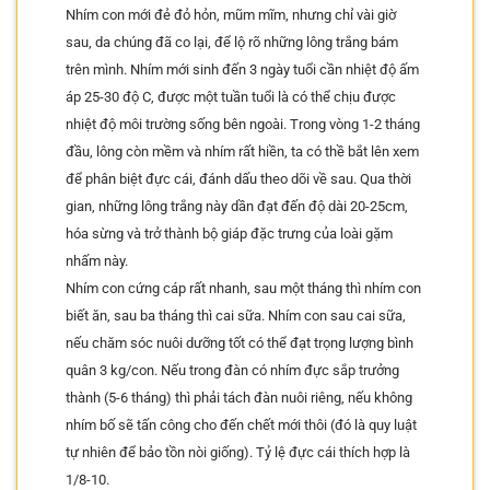
Nhím con mới đẻ đỏ hỏn, mũm mĩm, nhưng chỉ vài giờ
sau, da chúng đã co lại, để lộ rõ những lông trắng bám
trên mình. Nhím mới sinh đến 3 ngày tuổi cần nhiệt độ ấm
áp 25-30 độ C, được một tuần tuổi là có thể chịu được
nhiệt độ môi trường sống bên ngoài. Trong vòng 1-2 tháng
đầu, lông còn mềm và nhím rất hiền, ta có thề bắt lên xem
để phân biệt đực cái, đánh dấu theo dõi về sau. Qua thời
gian, những lông trắng này dần đạt đến độ dài 20-25cm,
hóa sừng và trở thành bộ giáp đặc trưng của loài gặm
nhấm này.
Nhím con cứng cáp rất nhanh, sau một tháng thì nhím con
biết ăn, sau ba tháng thì cai sữa. Nhím con sau cai sữa,
nếu chăm sóc nuôi dưỡng tốt có thể đạt trọng lượng bình
quân 3 kg/con. Nếu trong đàn có nhím đực sắp trưởng
thành (5-6 tháng) thì phải tách đàn nuôi riêng, nếu không
nhím bố sẽ tấn công cho đến chết mới thôi (đó là quy luật
tự nhiên để bảo tồn nòi giống). Tỷ lệ đực cái thích hợp là
1/8-10.