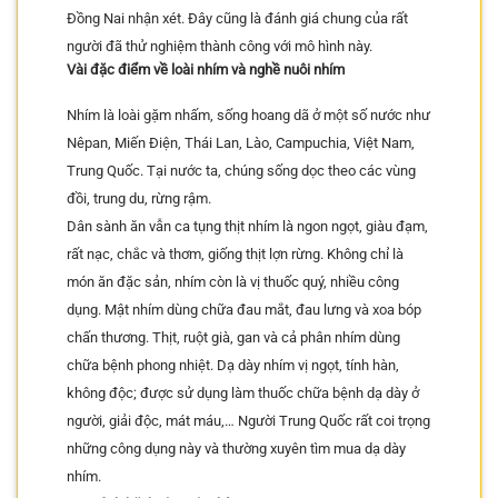
Đồng Nai nhận xét. Đây cũng là đánh giá chung của rất
người đã thử nghiệm thành công với mô hình này.
Vài đặc điểm về loài nhím và nghề nuôi nhím
Nhím là loài gặm nhấm, sống hoang dã ở một số nước như
Nêpan, Miến Điện, Thái Lan, Lào, Campuchia, Việt Nam,
Trung Quốc. Tại nước ta, chúng sống dọc theo các vùng
đồi, trung du, rừng rậm.
Dân sành ăn vẫn ca tụng thịt nhím là ngon ngọt, giàu đạm,
rất nạc, chắc và thơm, giống thịt lợn rừng. Không chỉ là
món ăn đặc sản, nhím còn là vị thuốc quý, nhiều công
dụng. Mật nhím dùng chữa đau mắt, đau lưng và xoa bóp
chấn thương. Thịt, ruột già, gan và cả phân nhím dùng
chữa bệnh phong nhiệt. Dạ dày nhím vị ngọt, tính hàn,
không độc; được sử dụng làm thuốc chữa bệnh dạ dày ở
người, giải độc, mát máu,… Người Trung Quốc rất coi trọng
những công dụng này và thường xuyên tìm mua dạ dày
nhím.