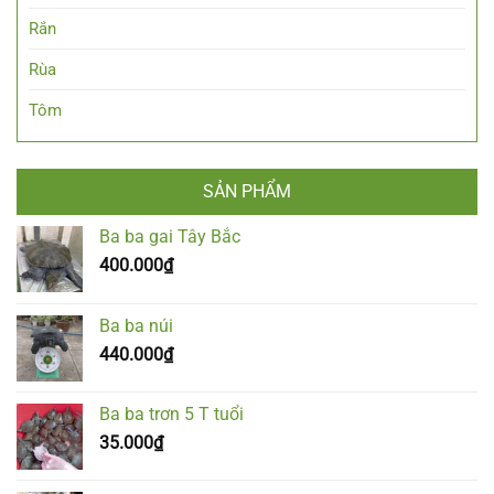
Rắn
Rùa
Tôm
SẢN PHẨM
Ba ba gai Tây Bắc
400.000
₫
Ba ba núi
440.000
₫
Ba ba trơn 5 T tuổi
35.000
₫