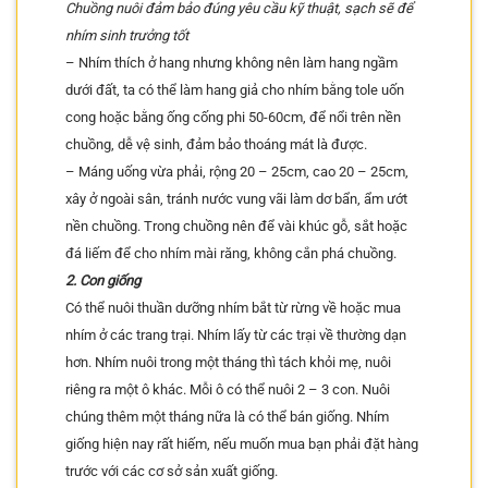
Chuồng nuôi đảm bảo đúng yêu cầu kỹ thuật, sạch sẽ để
nhím sinh trưởng tốt
– Nhím thích ở hang nhưng không nên làm hang ngầm
dưới đất, ta có thể làm hang giả cho nhím bằng tole uốn
cong hoặc bằng ống cống phi 50-60cm, để nổi trên nền
chuồng, dễ vệ sinh, đảm bảo thoáng mát là được.
– Máng uống vừa phải, rộng 20 – 25cm, cao 20 – 25cm,
xây ở ngoài sân, tránh nước vung vãi làm dơ bẩn, ẩm ướt
nền chuồng. Trong chuồng nên để vài khúc gỗ, sắt hoặc
đá liếm để cho nhím mài răng, không cắn phá chuồng.
2. Con giống
Có thể nuôi thuần dưỡng nhím bắt từ rừng về hoặc mua
nhím ở các trang trại. Nhím lấy từ các trại về thường dạn
hơn. Nhím nuôi trong một tháng thì tách khỏi mẹ, nuôi
riêng ra một ô khác. Mỗi ô có thể nuôi 2 – 3 con. Nuôi
chúng thêm một tháng nữa là có thể bán giống. Nhím
giống hiện nay rất hiếm, nếu muốn mua bạn phải đặt hàng
trước với các cơ sở sản xuất giống.