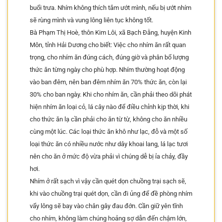
buổi trưa. Nhím không thích tắm ướt mình, nếu bị ướt nhím
sẽ rùng mình và vung lông liên tục không tốt.
Bà Phạm Thị Hoè, thôn Kim Lôi, xã Bạch Đằng, huyện Kinh
Môn, tỉnh Hải Dương cho biết: Việc cho nhím ăn rất quan
trọng, cho nhím ăn đúng cách, đúng giờ và phân bổ lượng
thức ăn từng ngày cho phù hợp. Nhím thường hoạt động
vào ban đêm, nên ban đêm nhím ăn 70% thức ăn, còn lại
30% cho ban ngày. Khi cho nhím ăn, cần phải theo dõi phát
hiện nhím ăn loại cỏ, lá cây nào để điều chỉnh kịp thời, khi
cho thức ăn lạ cần phải cho ăn từ từ, không cho ăn nhiều
cùng một lúc. Các loại thức ăn khô như lạc, đỗ và một số
loại thức ăn có nhiều nước như dây khoai lang, lá lạc tươi
nên cho ăn ở mức độ vừa phải vì chúng dễ bị ỉa chảy, đầy
hơi.
Nhím ở rất sạch vì vậy cần quét dọn chuồng trại sạch sẽ,
khi vào chuồng trại quét dọn, cần đi ủng để đề phòng nhím
vẩy lông sẽ bay vào chân gây đau đớn. Cần giữ yên tĩnh
cho nhím, không làm chúng hoảng sợ dẫn đến chậm lớn,