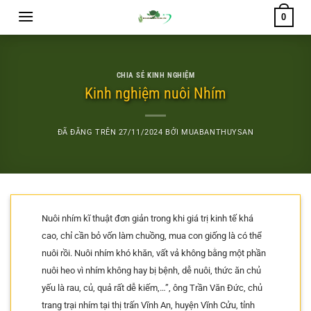
Chuyển
0
đến
nội
dung
CHIA SẺ KINH NGHIỆM
Kinh nghiệm nuôi Nhím
ĐÃ ĐĂNG TRÊN
27/11/2024
BỞI
MUABANTHUYSAN
Nuôi nhím kĩ thuật đơn giản trong khi giá trị kinh tế khá
cao, chỉ cần bỏ vốn làm chuồng, mua con giống là có thể
nuôi rồi. Nuôi nhím khó khăn, vất vả không bằng một phần
nuôi heo vì nhím không hay bị bệnh, dễ nuôi, thức ăn chủ
yếu là rau, củ, quả rất dễ kiếm,…”, ông Trần Văn Đức, chủ
trang trại nhím tại thị trấn Vĩnh An, huyện Vĩnh Cửu, tỉnh