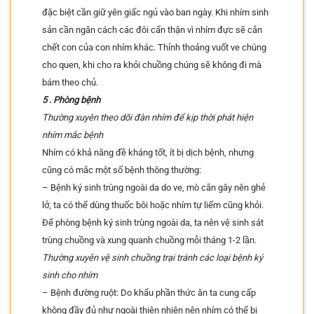
đặc biệt cần giữ yên giấc ngủ vào ban ngày. Khi nhím sinh
sản cần ngăn cách các đôi cẩn thận vì nhím đực sẽ cắn
chết con của con nhím khác. Thỉnh thoảng vuốt ve chúng
cho quen, khi cho ra khỏi chuồng chúng sẽ không đi mà
bám theo chủ.
5 . Phòng bệnh
Thường xuyên theo dõi đàn nhím để kịp thời phát hiện
nhím mắc bệnh
Nhím có khả năng đề kháng tốt, ít bị dịch bệnh, nhưng
cũng có mắc một số bệnh thông thường:
– Bệnh ký sinh trùng ngoài da do ve, mò cắn gây nên ghẻ
lở, ta có thể dùng thuốc bôi hoặc nhím tự liếm cũng khỏi.
Để phòng bệnh ký sinh trùng ngoài da, ta nên vệ sinh sát
trùng chuồng và xung quanh chuồng mỗi tháng 1-2 lần.
Thường xuyên vệ sinh chuồng trại tránh các loại bệnh ký
sinh cho nhím
– Bệnh đường ruột: Do khẩu phần thức ăn ta cung cấp
không đầy đủ như ngoài thiên nhiên nên nhím có thể bị