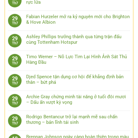
rực lửa
Th7
Fabian Hurzeler mở ra kỷ nguyên mới cho Brighton
29
& Hove Albion
Th7
Ashley Phillips trưởng thành qua từng trận đấu
29
cùng Tottenham Hotspur
Th7
Timo Werner – Nỗ Lực Tìm Lại Hình Ảnh Sát Thủ
29
Hàng Đầu
Th7
Djed Spence tận dụng cơ hội để khẳng định bản
29
thân – bứt phá
Th7
Archie Gray chứng minh tài năng ở tuổi đôi mươi
29
– Dấu ấn vượt kỳ vọng
Th7
Rodrigo Bentancur trở lại mạnh mẽ sau chấn
29
thương – bản lĩnh tái sinh
Th7
Brennan Johnson ngày càng hoàn thiện trong màu