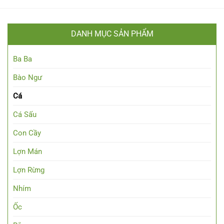
DANH MỤC SẢN PHẨM
Ba Ba
Bào Ngư
Cá
Cá Sấu
Con Cầy
Lợn Mán
Lợn Rừng
Nhím
Ốc