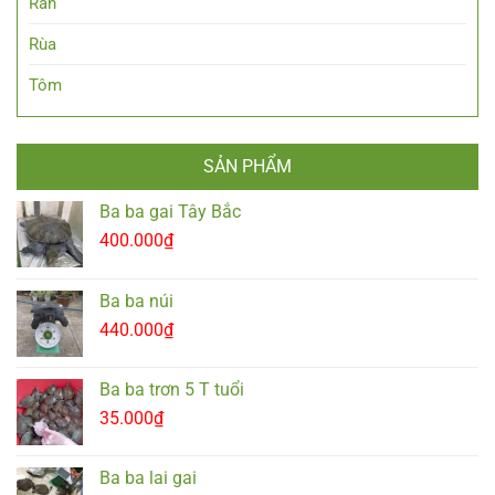
Rắn
Rùa
Tôm
SẢN PHẨM
Ba ba gai Tây Bắc
400.000
₫
Ba ba núi
440.000
₫
Ba ba trơn 5 T tuổi
35.000
₫
Ba ba lai gai