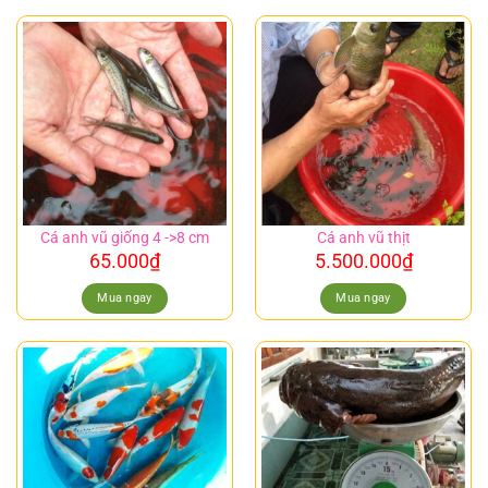
Cá anh vũ giống 4 ->8 cm
Cá anh vũ thịt
65.000
₫
5.500.000
₫
Mua ngay
Mua ngay