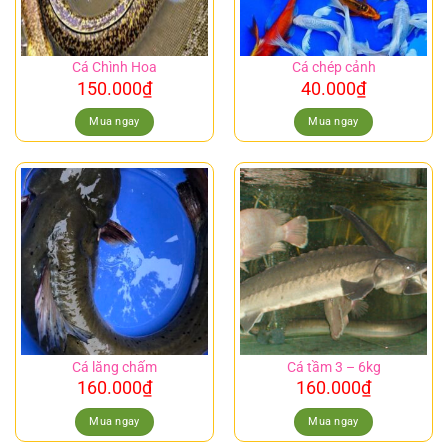
Cá Chình Hoa
Cá chép cảnh
150.000
₫
40.000
₫
Mua ngay
Mua ngay
Cá lăng chấm
Cá tầm 3 – 6kg
160.000
₫
160.000
₫
Mua ngay
Mua ngay