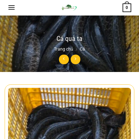
Chuyển
0
đến
nội
dung
Cá quả ta
Trang chủ
/
Cá