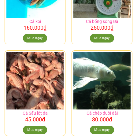
Cá koi
Cá bống sông Đà
160.000
₫
250.000
₫
Mua ngay
Mua ngay
Cá Sấu lột da
Cá chép đuôi dài
45.000
₫
80.000
₫
Mua ngay
Mua ngay