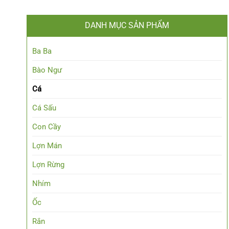
DANH MỤC SẢN PHẨM
Ba Ba
Bào Ngư
Cá
Cá Sấu
Con Cầy
Lợn Mán
Lợn Rừng
Nhím
Ốc
Rắn