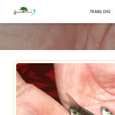
Chuyển
đến
TRANG CHỦ
nội
dung