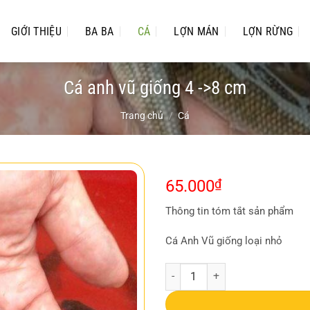
GIỚI THIỆU
BA BA
CÁ
LỢN MÁN
LỢN RỪNG
Cá anh vũ giống 4 ->8 cm
Trang chủ
/
Cá
65.000
₫
Thông tin tóm tắt sản phẩm
Cá Anh Vũ giống loại nhỏ
Cá anh vũ giống 4 ->8 cm số lượn