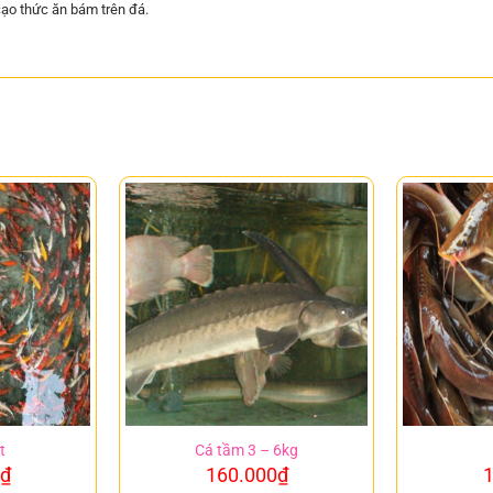
ạo thức ăn bám trên đá.
t
Cá tầm 3 – 6kg
₫
160.000
₫
1