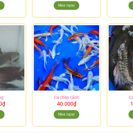
y
Mua ngay
ng
Cá chép cảnh
Cá
0
₫
40.000
₫
1
y
Mua ngay