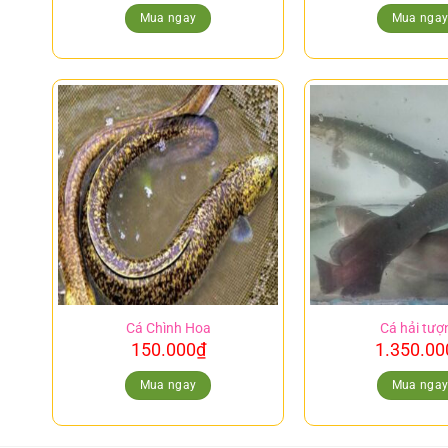
Mua ngay
Mua nga
Cá Chình Hoa
Cá hải tượ
150.000
₫
1.350.00
Mua ngay
Mua nga