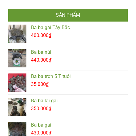
SẢN PHẨM
Ba ba gai Tây Bắc
400.000
₫
Ba ba núi
440.000
₫
Ba ba trơn 5 T tuổi
35.000
₫
Ba ba lai gai
350.000
₫
Ba ba gai
430.000
₫