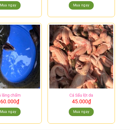
Mua ngay
Mua ngay
 lăng chấm
Cá Sấu lột da
60.000
₫
45.000
₫
Mua ngay
Mua ngay