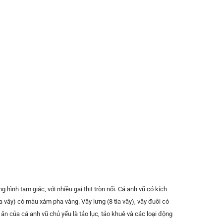
hình tam giác, với nhiều gai thịt tròn nổi. Cá anh vũ có kích
ia vây) có màu xám pha vàng. Vây lưng (8 tia vây), vây đuôi có
ăn của cá anh vũ chủ yếu là tảo lục, tảo khuê và các loại động