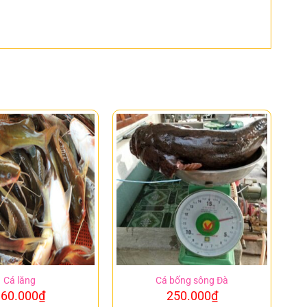
Cá lăng
Cá bống sông Đà
60.000
₫
250.000
₫