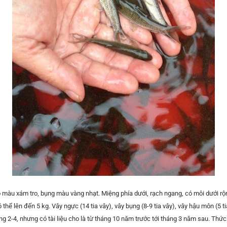
ó
m
àu xám tro, bụng màu vàng nhạt. Miệng phía dưới, rạch ngang, có môi dưới rộng 
ó thể lên đến 5 kg. Vây ngực (14
tia
vây), vây bụng (8-9 tia vây), vây hậu môn (5 t
2-4, nhưng có tài liệu cho là từ tháng 10 năm trước tới tháng 3 năm sau. Thức 